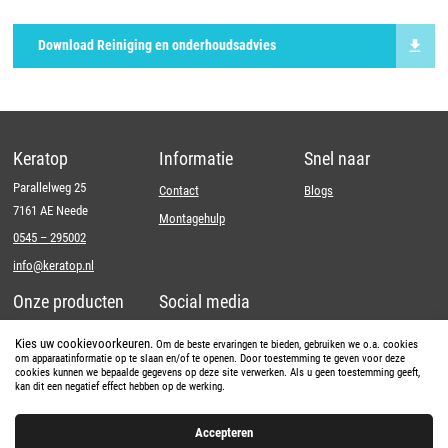
Download Reiniging en onderhoudsadvies
Keratop
Informatie
Snel naar
Parallelweg 25
Contact
Blogs
7161 AE Neede
Montagehulp
0545 – 295002
info@keratop.nl
Onze producten
Social media
Wandsysteem
LinkedIn
Kies uw cookievoorkeuren.
Om de beste ervaringen te bieden, gebruiken we o.a. cookies
om apparaatinformatie op te slaan en/of te openen. Door toestemming te geven voor deze
Vloersysteem
Instagram
cookies kunnen we bepaalde gegevens op deze site verwerken. Als u geen toestemming geeft,
kan dit een negatief effect hebben op de werking.
Kleuren
Youtube
Facebook
Accepteren