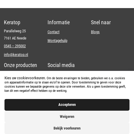
Keratop
Informatie
Snel naar
Parallelweg 25
Contact
Blogs
7161 AE Neede
Montagehulp
0545 – 295002
info@keratop.nl
Onze producten
Social media
Wandsysteem
LinkedIn
Kies uw cookievoorkeuren.
Om de beste ervaringen te bieden, gebruiken we o.a. cookies
om apparaatinformatie op te slaan en/of te openen. Door toestemming te geven voor deze
Vloersysteem
Instagram
cookies kunnen we bepaalde gegevens op deze site verwerken. Als u geen toestemming geeft,
kan dit een negatief effect hebben op de werking.
Kleuren
Youtube
Facebook
Accepteren
Weigeren
Bekijk voorkeuren
Voorwaarden
|
Privacybeleid
© 2026 | Webdesign
Kuipers Design