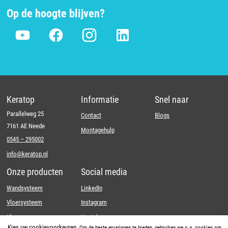
Op de hoogte blijven?
Keratop
Informatie
Snel naar
Parallelweg 25
Contact
Blogs
7161 AE Neede
Montagehulp
0545 – 295002
info@keratop.nl
Onze producten
Social media
Wandsysteem
LinkedIn
Vloersysteem
Instagram
Kleuren
Youtube
Kies uw cookievoorkeuren.
Om de beste ervaringen te bieden, gebruiken we o.a. cookies om