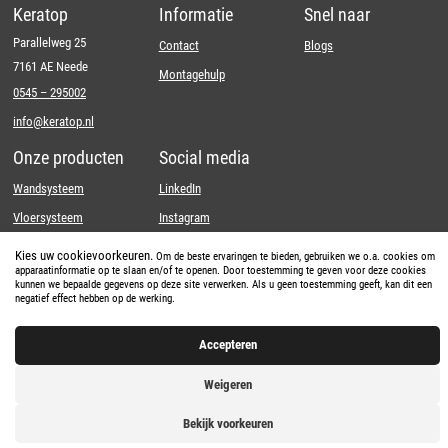
Keratop
Informatie
Snel naar
Parallelweg 25
Contact
Blogs
7161 AE Neede
Montagehulp
0545 – 295002
info@keratop.nl
Onze producten
Social media
Wandsysteem
LinkedIn
Vloersysteem
Instagram
Kleuren
Youtube
Kies uw cookievoorkeuren.
Om de beste ervaringen te bieden, gebruiken we o.a. cookies om
apparaatinformatie op te slaan en/of te openen. Door toestemming te geven voor deze cookies
Facebook
kunnen we bepaalde gegevens op deze site verwerken. Als u geen toestemming geeft, kan dit een
negatief effect hebben op de werking.
Accepteren
Voorwaarden
|
Privacybeleid
© 2026 | Webdesign
Kuipers Design
Weigeren
Bekijk voorkeuren