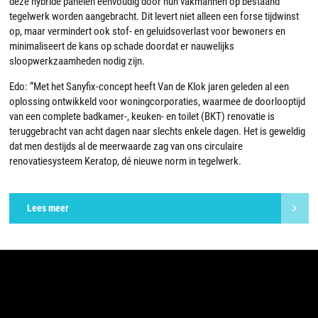
deze hybride panelen eenvoudig door hun vakmannen op bestaand
tegelwerk worden aangebracht. Dit levert niet alleen een forse tijdwinst
op, maar vermindert ook stof- en geluidsoverlast voor bewoners en
minimaliseert de kans op schade doordat er nauwelijks
sloopwerkzaamheden nodig zijn.
Edo: “Met het Sanyfix-concept heeft Van de Klok jaren geleden al een
oplossing ontwikkeld voor woningcorporaties, waarmee de doorlooptijd
van een complete badkamer-, keuken- en toilet (BKT) renovatie is
teruggebracht van acht dagen naar slechts enkele dagen. Het is geweldig
dat men destijds al de meerwaarde zag van ons circulaire
renovatiesysteem Keratop, dé nieuwe norm in tegelwerk.
Lees meer