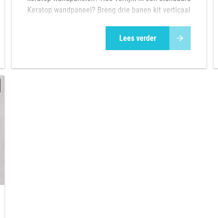
Keratop wandpaneel? Breng drie banen kit verticaal
aan op de draagkrachtige muur (zie onderstaande
afbeelding links). Voorzie tevens elke Keratop
Lees verder
nivelleerclip van een dotje kit. Dit...