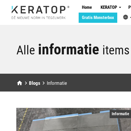
Home
KERATOP
P
Gratis Monsterbox
Wandsysteem
Vloersysteem
English
informatie
Alle
items
Kleuren
Nederlan
Montagehulp
Deutsch
Vloerpanelen
Blogs
Informatie
Wandpanelen
Handige info
Informatie