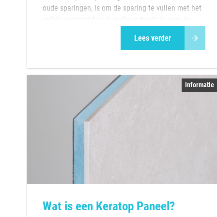
oude sparingen, is om de sparing te vullen met het
zelfde voegmiddel als welke gebruikt is voor de
voegen. Wil je het profession...
Lees verder
Informatie
Wat is een Keratop Paneel?