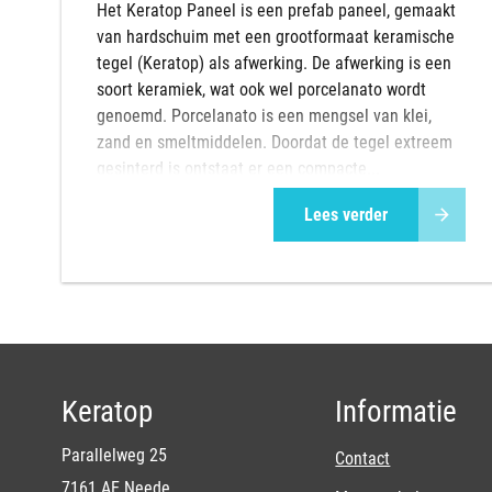
Het Keratop Paneel is een prefab paneel, gemaakt
van hardschuim met een grootformaat keramische
tegel (Keratop) als afwerking. De afwerking is een
soort keramiek, wat ook wel porcelanato wordt
genoemd. Porcelanato is een mengsel van klei,
zand en smeltmiddelen. Doordat de tegel extreem
gesinterd is ontstaat er een compacte...
Lees verder
Keratop
Informatie
Parallelweg 25
Contact
7161 AE Neede