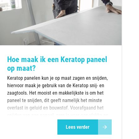
Hoe maak ik een Keratop paneel
op maat?
Keratop panelen kun je op maat zagen en snijden,
hiervoor maak je gebruik van de Keratop snij- en
zaagtools. Het mooist en makkelijkste is om het
paneel te snijden, dit geeft namelijk het minste
overlast in geluid en bouwstof. Voorafgaand het
snijden van een paneel, zorg je voor een vlakke en
stabiele ondergrond, waar je he...
Lees verder