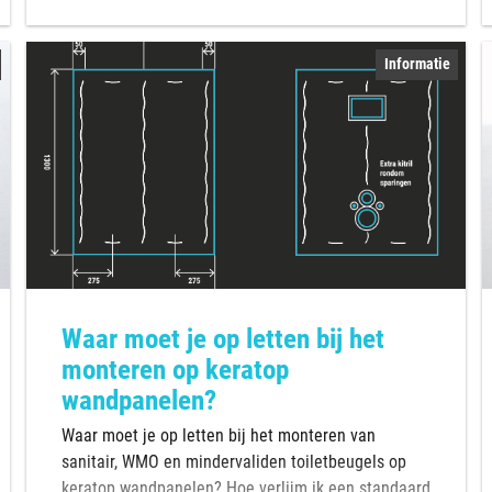
Informatie
Waar moet je op letten bij het
monteren op keratop
wandpanelen?
Waar moet je op letten bij het monteren van
sanitair, WMO en mindervaliden toiletbeugels op
keratop wandpanelen? Hoe verlijm ik een standaard