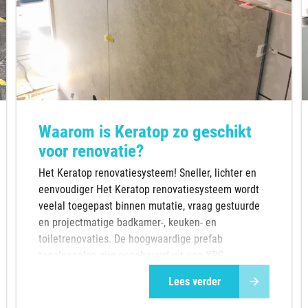
Waarom is Keratop zo geschikt
voor renovatie?
Het Keratop renovatiesysteem! Sneller, lichter en
eenvoudiger Het Keratop renovatiesysteem wordt
veelal toegepast binnen mutatie, vraag gestuurde
en projectmatige badkamer-, keuken- en
toiletrenovaties. De hoogwaardige prefab
tegelpanelen zijn opgebouwd uit een XPS
isolatielaag met een keramische topafwerking.
Lees verder
Door het lich...