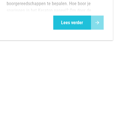
boorgereedschappen te bepalen. Hoe boor je
sparingen in het Keratop paneel? Om door de
eers...
Lees verder