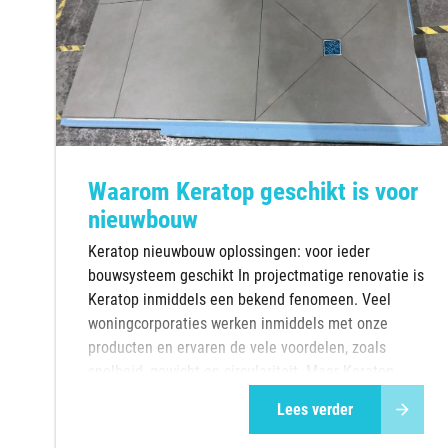
Waarom Keratop geschikt is voor
nieuwbouw
Keratop nieuwbouw oplossingen: voor ieder
bouwsysteem geschikt In projectmatige renovatie is
Keratop inmiddels een bekend fenomeen. Veel
woningcorporaties werken inmiddels met onze
producten en ervaren de vele voordelen, zoals
snelheid, gewicht en circulariteit. Maar Keratop
wordt sinds een aantal jaren ontdekt door versch...
Lees verder