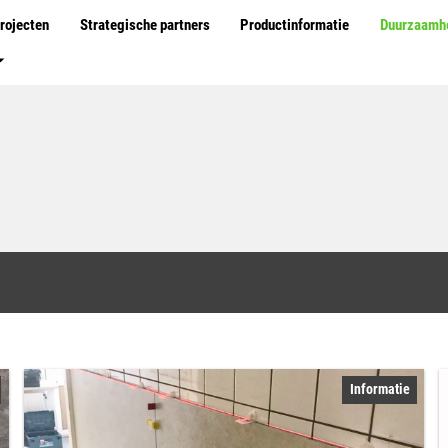
rojecten
Strategische partners
Productinformatie
Duurzaamh
ds
Informatie