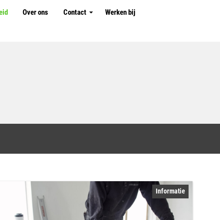
eid
Over ons
Contact
Werken bij
Blogs
Vraag en antwoord
Informatie